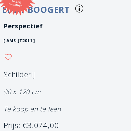
Kunstbon
EDDY BOOGERT
Perspectief
[ AMS-JT2011 ]
Schilderij
90 x 120 cm
Te koop en te leen
Prijs: €3.074,00