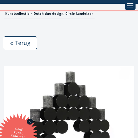
Kunstcollectie > Dutch duo design, Circle kandelaar
« Terug
Geef
kunst
kado met
de SBK