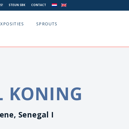
S!
STEUN SBK
CONTACT
EXPOSITIES
SPROUTS
L KONING
ene, Senegal I