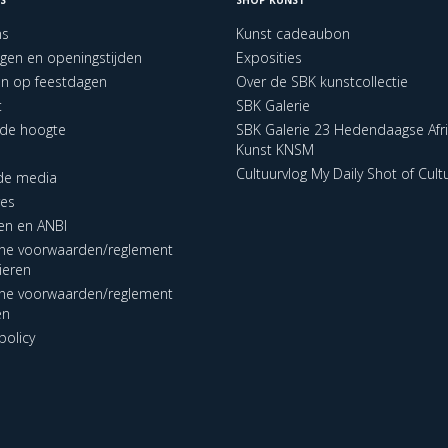
ns
Kunst cadeaubon
ngen en openingstijden
Exposities
en op feestdagen
Over de SBK kunstcollectie
t
SBK Galerie
p de hoogte
SBK Galerie 23 Hedendaagse Afr
Kunst KNSM
Cultuurvlog My Daily Shot of Cult
 de media
res
en en ANBI
ne voorwaarden/reglement
lieren
ne voorwaarden/reglement
en
policy