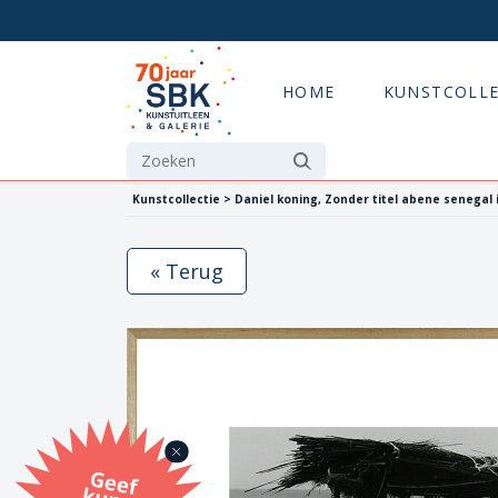
HOME
KUNSTCOLLE
Kunstcollectie > Daniel koning, Zonder titel abene senegal 
« Terug
G
eef
u
n
st
a
d
o
m
et
e SB
K
u
n
stb
o
n