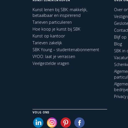
Kunst lenen bij SBK: makkelijk,
Over o
betaalbaar en inspirerend
Vestigi
Tarieven particulieren
Geslot
Hoe koop je kunst bij SBK
Contac
Kunst op kantoor
Blijf o
Tarieven zakelijk
Blog
SBK Young – studentenabonnement
SBK in
VYOO: laat je verrassen
Vacatu
Veelgestelde vragen
Schenk
Algeme
particu
Algeme
bedrijv
Privacy 
VOLG ONS