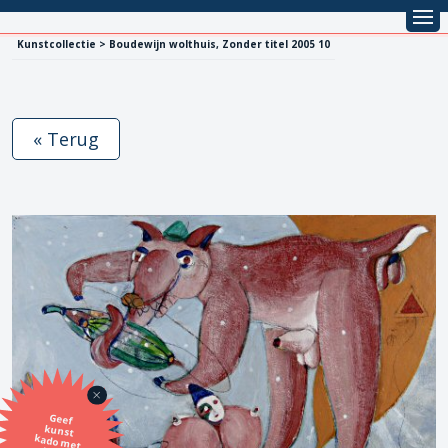
Kunstcollectie > Boudewijn wolthuis, Zonder titel 2005 10
« Terug
Geef
kunst
kado met
de SBK