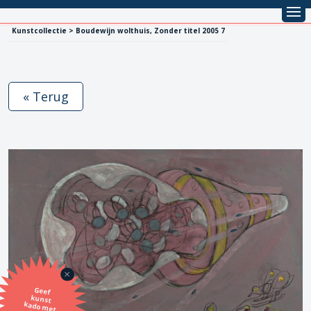
Kunstcollectie > Boudewijn wolthuis, Zonder titel 2005 7
« Terug
Geef
kunst
kado met
de SBK