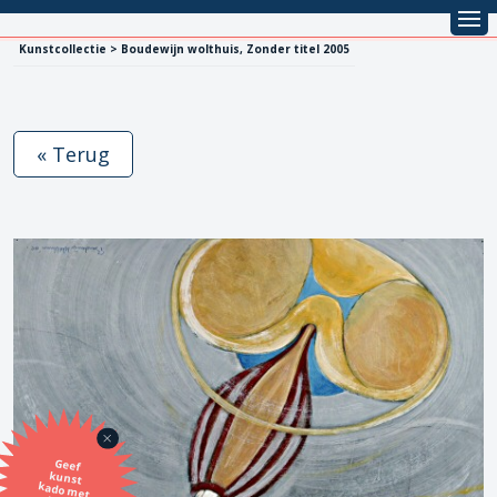
Kunstcollectie > Boudewijn wolthuis, Zonder titel 2005
« Terug
Geef
kunst
kado met
de SBK