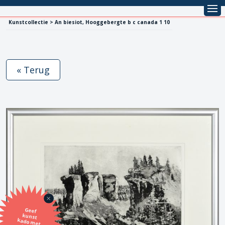
Kunstcollectie > An biesiot, Hooggebergte b c canada 1 10
« Terug
Geef
kunst
kado met
de SBK