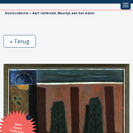
Kunstcollectie > Aart rietbroek, Muurtje aan het water
« Terug
Geef
kunst
kado met
de SBK