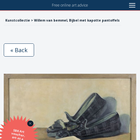
Free online art advice
Kunstcollectie > Willem van bemmel, Bijbel met kapotte pantoffels
« Back
SBK Art
voucher,
art as a