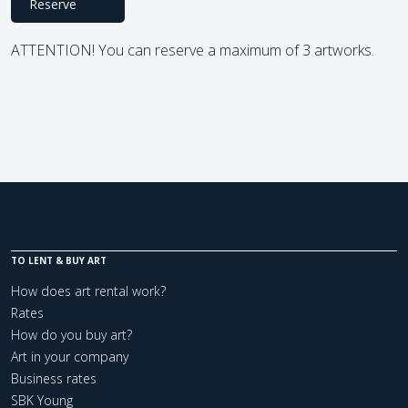
Reserve
ATTENTION! You can reserve a maximum of 3 artworks.
TO LENT & BUY ART
How does art rental work?
Rates
How do you buy art?
Art in your company
Business rates
SBK Young