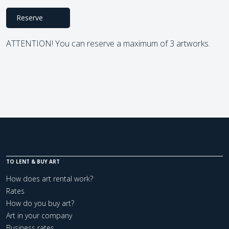
Reserve
ATTENTION! You can reserve a maximum of 3 artworks.
TO LENT & BUY ART
How does art rental work?
Rates
How do you buy art?
Art in your company
Business rates