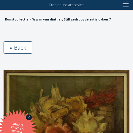
Free online art advice
Kunstcollectie > W p m van dinther, Still gedroogde artisjokken 7
« Back
SBK Art
voucher,
art as a