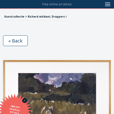
Free online art advice
Kunstcollectie > Richard witikani, Drappers i
« Back
SBK Art
voucher,
art as a