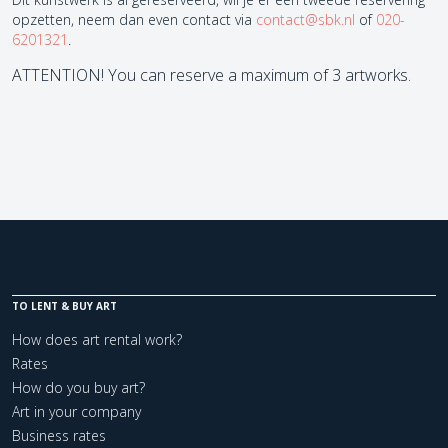
opzetten, neem dan even contact via
contact@sbk.nl
of
020-
6201321
.
ATTENTION! You can reserve a maximum of 3 artworks.
TO LENT & BUY ART
How does art rental work?
Rates
How do you buy art?
Art in your company
Business rates