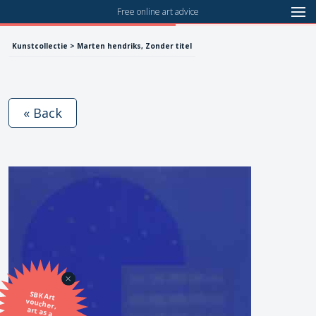
Free online art advice
Kunstcollectie > Marten hendriks, Zonder titel
« Back
SBK Art
voucher,
art as a