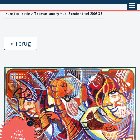
Kunstcollectie > Thomas anonymus, Zonder titel 2005 35
« Terug
Geef
kunst
kado met
de SBK