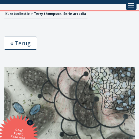
Kunstcollectie > Terry thompson, Serie arcadia
« Terug
Geef
kunst
kado met
de SBK