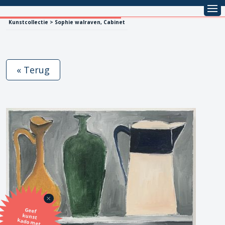
Kunstcollectie > Sophie walraven, Cabinet
« Terug
Geef
kunst
kado met
de SBK