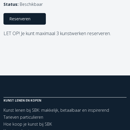
Status:
Beschikbaar
Reserveren
LET OP! Je kunt maximaal 3 kunstwerken reserveren.
KUNST LENEN EN KOPEN
Kunst lenen bij SBK: makkelijk, betaalbaar en inspirerend
Tarieven particulieren
Hoe koop je kunst bij SBK