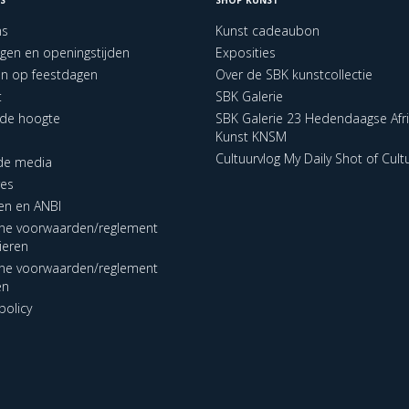
ns
Kunst cadeaubon
ngen en openingstijden
Exposities
en op feestdagen
Over de SBK kunstcollectie
t
SBK Galerie
p de hoogte
SBK Galerie 23 Hedendaagse Afr
Kunst KNSM
Cultuurvlog My Daily Shot of Cult
 de media
res
en en ANBI
ne voorwaarden/reglement
lieren
ne voorwaarden/reglement
en
policy