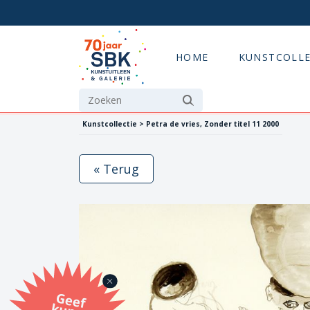
HOME
KUNSTCOLLE
Kunstcollectie > Petra de vries, Zonder titel 11 2000
« Terug
G
eef
u
n
st
a
d
o
m
et
e SB
K
u
n
stb
o
n