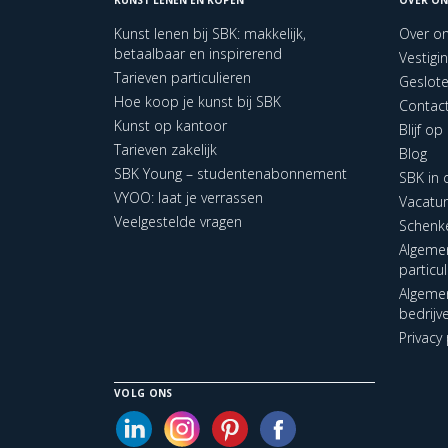
Kunst lenen bij SBK: makkelijk,
Over o
betaalbaar en inspirerend
Vestigi
Tarieven particulieren
Geslot
Hoe koop je kunst bij SBK
Contac
Kunst op kantoor
Blijf o
Tarieven zakelijk
Blog
SBK Young – studentenabonnement
SBK in
VYOO: laat je verrassen
Vacatu
Veelgestelde vragen
Schenk
Algeme
particu
Algeme
bedrijv
Privacy 
VOLG ONS