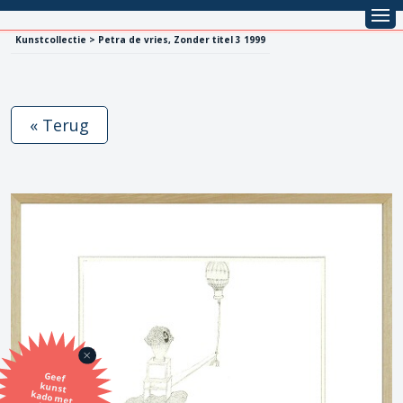
Kunstcollectie > Petra de vries, Zonder titel 3 1999
« Terug
Geef
kunst
kado met
de SBK