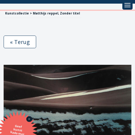
Kunstcollectie > Matthijs reppel, Zonder titel
« Terug
Geef
kunst
kado met
de SBK