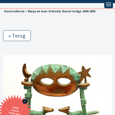
Kunstcollectie > Marja de boer lichtveld, Bastet bridge 2000 2005
« Terug
Geef
kunst
kado met
de SBK