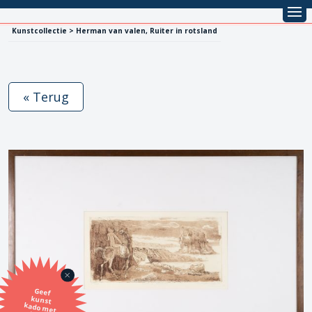
Kunstcollectie > Herman van valen, Ruiter in rotsland
« Terug
Geef
kunst
kado met
de SBK