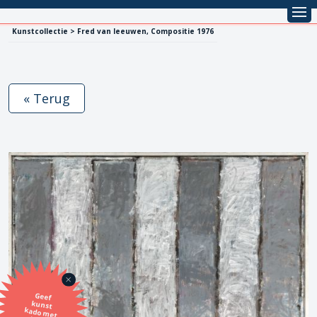
Kunstcollectie > Fred van leeuwen, Compositie 1976
« Terug
Geef
kunst
kado met
de SBK