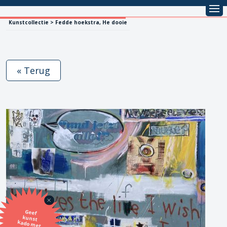
Kunstcollectie > Fedde hoekstra, He dooie
« Terug
Geef
kunst
kado met
de SBK