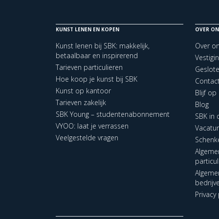
KUNST LENEN EN KOPEN
OVER ON
Kunst lenen bij SBK: makkelijk,
Over o
betaalbaar en inspirerend
Vestigi
Tarieven particulieren
Geslot
Hoe koop je kunst bij SBK
Contac
Kunst op kantoor
Blijf o
Tarieven zakelijk
Blog
SBK Young – studentenabonnement
SBK in
VYOO: laat je verrassen
Vacatu
Veelgestelde vragen
Schenk
Algeme
particu
Algeme
bedrijv
Privacy 