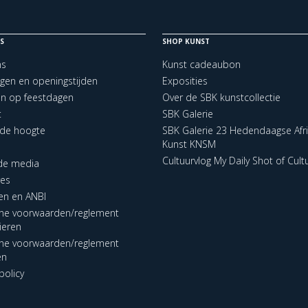
S
SHOP KUNST
ns
Kunst cadeaubon
ngen en openingstijden
Exposities
en op feestdagen
Over de SBK kunstcollectie
t
SBK Galerie
p de hoogte
SBK Galerie 23 Hedendaagse Afr
Kunst KNSM
Cultuurvlog My Daily Shot of Cult
 de media
res
en en ANBI
ne voorwaarden/reglement
lieren
ne voorwaarden/reglement
en
policy