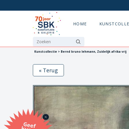
HOME
KUNSTCOLLE
Kunstcollectie > Bernd bruno lehmann, Zuidelijk afrika vrij
« Terug
G
eef
u
n
st
a
d
o
m
et
e SB
K
u
n
stb
o
n