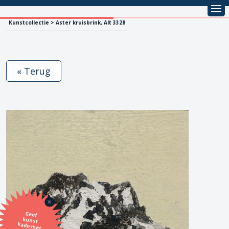
Kunstcollectie > Aster kruisbrink, Alt 3328
« Terug
Geef
kunst
kado met
de SBK