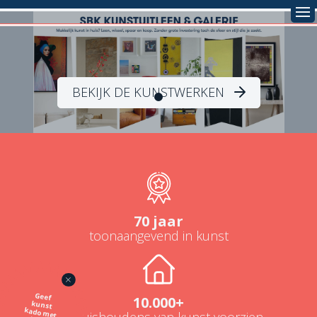
BEKIJK DE KUNSTWERKEN
70 jaar
toonaangevend in kunst
Geef
kunst
kado met
de SBK
10.000+
NL-huishoudens van kunst voorzien