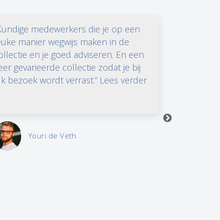
Kundige medewerkers die je op een
“Hoe fantas
euke manier wegwijs maken in de
kunst in h
ollectie en je goed adviseren. En een
SBK zou ik
eer gevarieerde collectie zodat je bij
veroorlove
lk bezoek wordt verrast.” Lees verder
Lees verder 
Youri de Veth