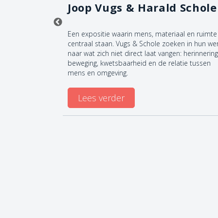
nst-
Joop Vugs & Harald Schole
nismaken met
Een expositie waarin mens, materiaal en ruimte
! Onze
centraal staan. Vugs & Schole zoeken in hun we
bij onze
naar wat zich niet direct laat vangen: herinnering
euk én
beweging, kwetsbaarheid en de relatie tussen
verschillende
mens en omgeving.
gratis lenen
Lees verder