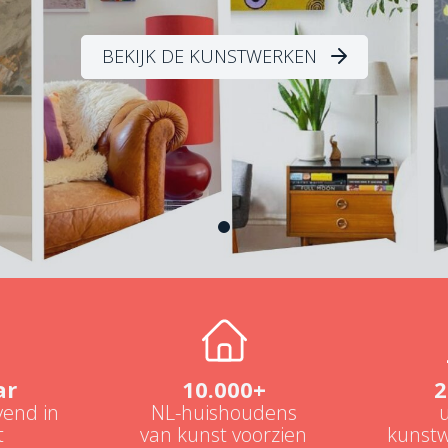
BEKIJK DE KUNSTWERKEN
ar
10.000+
2
end in
NL-huishoudens
t
van kunst voorzien
kunstw