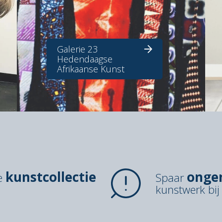
Galerie 23
Hedendaagse
Afrikaanse Kunst
kunstcollectie
onge
de
Spaar
kunstwerk bij