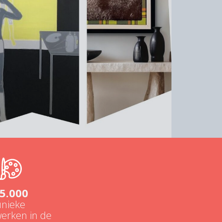
5.000
unieke
erken in de