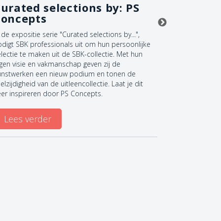
urated selections by: PS
Deel de
Concepts
 de expositie serie "Curated selections by...",
Ben jij al lid
odigt SBK professionals uit om hun persoonlijke
huis? Dan kun
lectie te maken uit de SBK-collectie. Met hun
iemand ander
igen visie en vakmanschap geven zij de
ontdekken — e
unstwerken een nieuw podium en tonen de
terugkrijgen.
elzijdigheid van de uitleencollectie. Laat je dit
eer inspireren door PS Concepts.
Lees ve
Lees verder