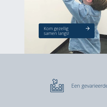
Kom gezellig
samen langs!
Een gevarieer