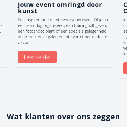
Jouw event omringd door
C
kunst
Een inspirerende ruimte voor jouw event. Of je nu
In
rk
een teamdag organiseert, een training wilt geven,
n
,
een fotoshoot plant of een speciale gelegenheid
se
wilt vieren: onze galerieruimte vormt het perfecte
e
decor.
k
ve
k
Lees verder
Wat klanten over ons zeggen