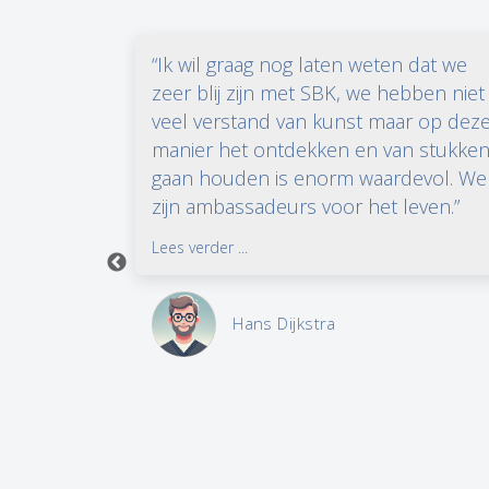
de
“Ik wil graag nog laten weten dat we
ie (of
zeer blij zijn met SBK, we hebben niet
enen en
veel verstand van kunst maar op dez
 te bouwen.
manier het ontdekken en van stukke
j het meest.
gaan houden is enorm waardevol. We
zijn ambassadeurs voor het leven.”
Lees verder ...
Hans Dijkstra