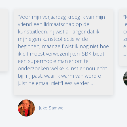
“Voor mijn verjaardag kreeg ik van mijn
“
vriend een lidmaatschap op de
l
e
kunstuitleen, hij wist al langer dat ik
c
n
mijn eigen kunstcollectie wilde
z
beginnen, maar zelf wist ik nog niet hoe
e
ik dit moest verwezenlijken. SBK biedt
...
een supermooie manier om te
onderzoeken welke kunst er nou echt
bij mij past, waar ik warm van word of
juist helemaal niet.”Lees verder ...
Juke Samwel