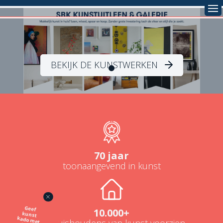
BEKIJK DE KUNSTWERKEN
70 jaar
toonaangevend in kunst
Geef
kunst
kado met
de SBK
10.000+
NL-huishoudens van kunst voorzien