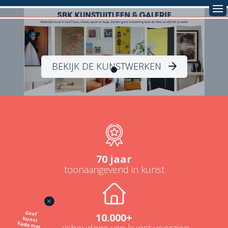
BEKIJK DE KUNSTWERKEN
70 jaar
toonaangevend in kunst
Geef
kunst
kado met
de SBK
10.000+
NL-huishoudens van kunst voorzien