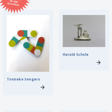
Kunstbon
Kunstenaar
Formaat
Orientatie
Kleur
Harald Schole
Zoeken
Tonneke Sengers
Kerncollectie
⟨
6454 items.
Pagina:
1
2
3
4
5
6
7
8
9
10
11
12
13
14
15
16
17
18
19
20
21
22
23
24
25
26
27
28
29
30
31
⟩
32
33
34
35
36