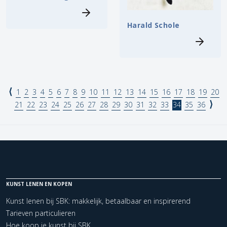
Harald Schole
⟨
1
2
3
4
5
6
7
8
9
10
11
12
13
14
15
16
17
18
19
20
⟩
21
22
23
24
25
26
27
28
29
30
31
32
33
34
35
36
KUNST LENEN EN KOPEN
Kunst lenen bij SBK: makkelijk, betaalbaar en inspirerend
Tarieven particulieren
Hoe koop je kunst bij SBK