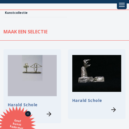
Kunstcollectie
MAAK EEN SELECTIE
KUNSTCOLLECTIE
Leentarief
Koopprijs
Alle kunstwerken
Lenen
Vestiging
Kopen
Stijl
Harald Schole
Harald Schole
Onderwerp
Geef
kunst
kado met
de SBK
Techniek