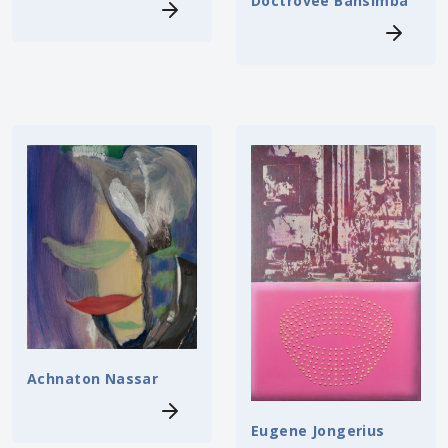
Doctrovée Bansimba
Achnaton Nassar
Eugene Jongerius