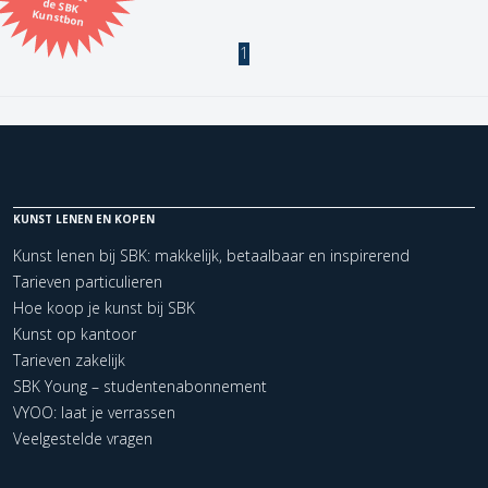
Kunstbon
Kunstenaar
1
Formaat
Orientatie
KUNST LENEN EN KOPEN
Kleur
Kunst lenen bij SBK: makkelijk, betaalbaar en inspirerend
Tarieven particulieren
Zoeken
Hoe koop je kunst bij SBK
Kunst op kantoor
Tarieven zakelijk
Kerncollectie
SBK Young – studentenabonnement
1 items.
Pagina:
1
VYOO: laat je verrassen
Veelgestelde vragen