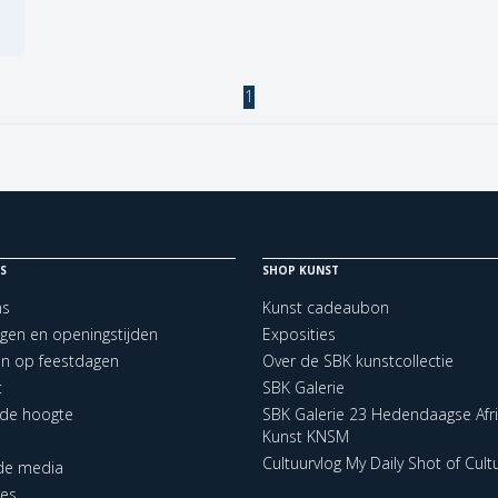
1
S
SHOP KUNST
ns
Kunst cadeaubon
ngen en openingstijden
Exposities
en op feestdagen
Over de SBK kunstcollectie
t
SBK Galerie
p de hoogte
SBK Galerie 23 Hedendaagse Afr
Kunst KNSM
Cultuurvlog My Daily Shot of Cult
 de media
res