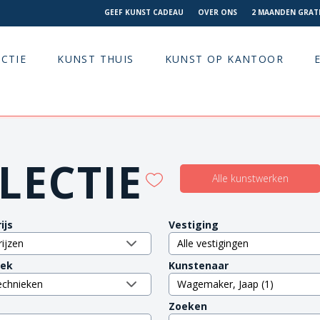
GEEF KUNST CADEAU
OVER ONS
2 MAANDEN GRATI
CTIE
KUNST THUIS
KUNST OP KANTOOR
LECTIE
Alle kunstwerken
ijs
Vestiging
iek
Kunstenaar
Zoeken