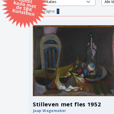
k
k
d
K
1 items.
Pagina:
1
Stilleven met fles 1952
Jaap Wagemaker