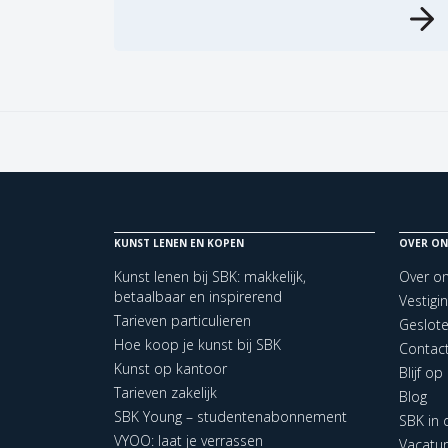
KUNST LENEN EN KOPEN
OVER ON
Kunst lenen bij SBK: makkelijk,
Over o
betaalbaar en inspirerend
Vestigi
Tarieven particulieren
Geslot
Hoe koop je kunst bij SBK
Contac
Kunst op kantoor
Blijf o
Tarieven zakelijk
Blog
SBK Young – studentenabonnement
SBK in
VYOO: laat je verrassen
Vacatu