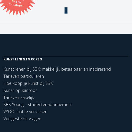
Kunstbon
1
Kunstenaar
Formaat
Orientatie
KUNST LENEN EN KOPEN
Kleur
Kunst lenen bij SBK: makkelijk, betaalbaar en inspirerend
Tarieven particulieren
Zoeken
Hoe koop je kunst bij SBK
Kunst op kantoor
Tarieven zakelijk
Kerncollectie
SBK Young – studentenabonnement
1 items.
Pagina:
1
VYOO: laat je verrassen
Veelgestelde vragen