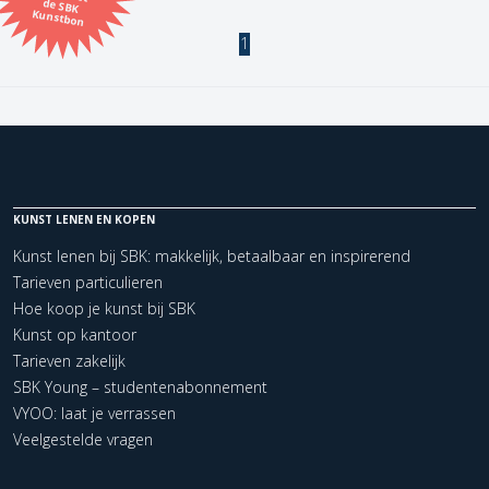
Kunstbon
1
Kunstenaar
Formaat
Orientatie
KUNST LENEN EN KOPEN
Kleur
Kunst lenen bij SBK: makkelijk, betaalbaar en inspirerend
Tarieven particulieren
Zoeken
Hoe koop je kunst bij SBK
Kunst op kantoor
Tarieven zakelijk
Kerncollectie
SBK Young – studentenabonnement
1 items.
Pagina:
1
VYOO: laat je verrassen
Veelgestelde vragen