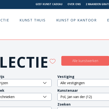
GEEF KUNST CADEAU
OVER ONS
2 MAANDEN GRATI
CTIE
KUNST THUIS
KUNST OP KANTOOR
LECTIE
Alle kunstwerken
ijs
Vestiging
iek
Kunstenaar
Zoeken