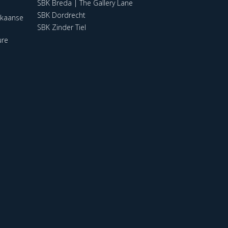
SBK Breda | The Gallery Lane
SBK Dordrecht
ikaanse
SBK Zinder Tiel
ure