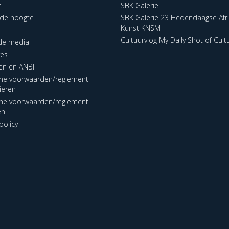
t
SBK Galerie
p de hoogte
SBK Galerie 23 Hedendaagse Afr
Kunst KNSM
Cultuurvlog My Daily Shot of Cult
 de media
res
en en ANBI
ne voorwaarden/reglement
lieren
ne voorwaarden/reglement
en
policy