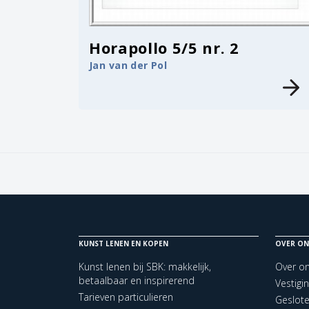
Horapollo 5/5 nr. 2
Jan van der Pol
KUNST LENEN EN KOPEN
OVER ON
Kunst lenen bij SBK: makkelijk,
Over o
betaalbaar en inspirerend
Vestigi
Tarieven particulieren
Geslot