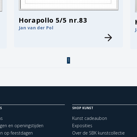
Horapollo 5/5 nr.83
Jan van der Pol
1
S
SHOP KUNST
ns
Kunst cadeaubon
ngen en openingstijden
Exposities
en op feestdagen
Over de SBK kunstcollectie