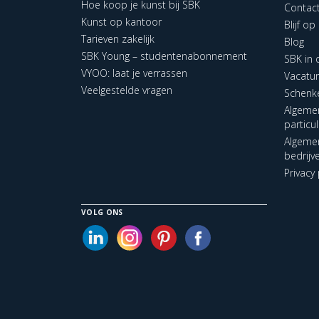
Hoe koop je kunst bij SBK
Contac
Kunst op kantoor
Blijf o
Tarieven zakelijk
Blog
SBK Young – studentenabonnement
SBK in
VYOO: laat je verrassen
Vacatu
Veelgestelde vragen
Schenk
Algeme
particu
Algeme
bedrijv
Privacy 
VOLG ONS