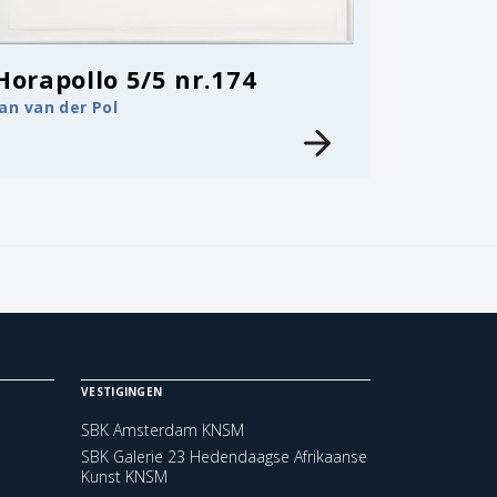
Horapollo 5/5 nr.174
Jan van der Pol
VESTIGINGEN
SBK Amsterdam KNSM
SBK Galerie 23 Hedendaagse Afrikaanse
Kunst KNSM