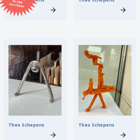
Kunstbon
Kunstenaar
Formaat
Orientatie
Kleur
Zoeken
Kerncollectie
10 items.
Pagina:
1
Theo Schepens
Theo Schepens