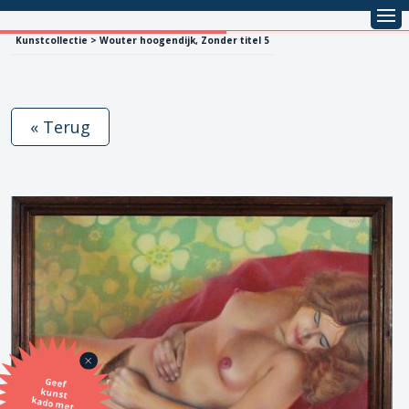
Kunstcollectie > Wouter hoogendijk, Zonder titel 5
« Terug
Geef
kunst
kado met
de SBK