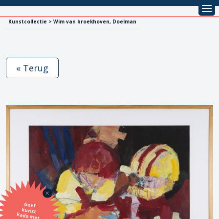
Kunstcollectie > Wim van broekhoven, Doelman
« Terug
Geef
kunst
kado met
de SBK