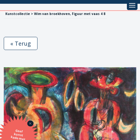
Kunstcollectie > Wim van broekhoven, Figuur met vaas 4 8
« Terug
Geef
kunst
kado met
de SBK