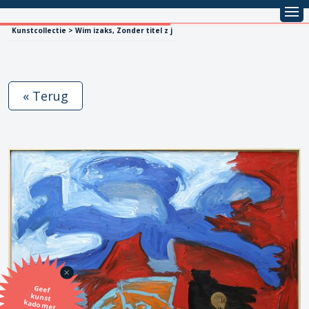
Kunstcollectie > Wim izaks, Zonder titel z j
« Terug
Geef
kunst
kado met
de SBK