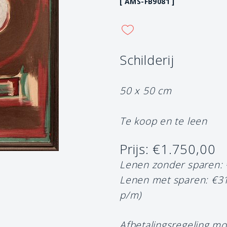
[ AMS-FB9081 ]
Schilderij
50 x 50 cm
Te koop en te leen
Prijs: €1.750,00
Lenen zonder sparen:
Lenen met sparen: €3
p/m)
Afbetalingsregeling mo