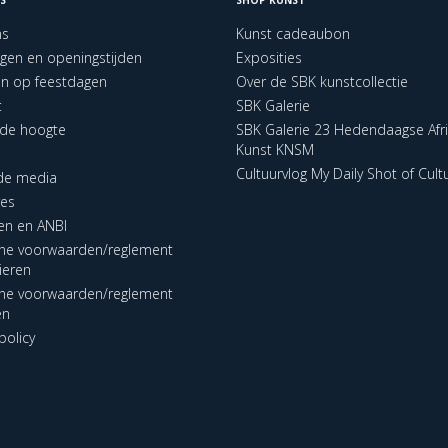
ns
Kunst cadeaubon
ngen en openingstijden
Exposities
en op feestdagen
Over de SBK kunstcollectie
t
SBK Galerie
p de hoogte
SBK Galerie 23 Hedendaagse Afr
Kunst KNSM
Cultuurvlog My Daily Shot of Cult
 de media
res
en en ANBI
ne voorwaarden/reglement
lieren
ne voorwaarden/reglement
en
policy