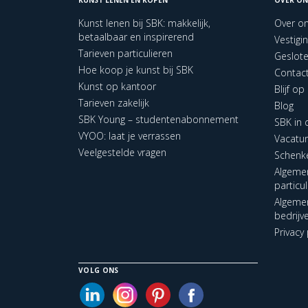
Kunst lenen bij SBK: makkelijk,
Over o
betaalbaar en inspirerend
Vestigi
Tarieven particulieren
Geslot
Hoe koop je kunst bij SBK
Contac
Kunst op kantoor
Blijf o
Tarieven zakelijk
Blog
SBK Young – studentenabonnement
SBK in
VYOO: laat je verrassen
Vacatu
Veelgestelde vragen
Schenk
Algeme
particu
Algeme
bedrijv
Privacy 
VOLG ONS