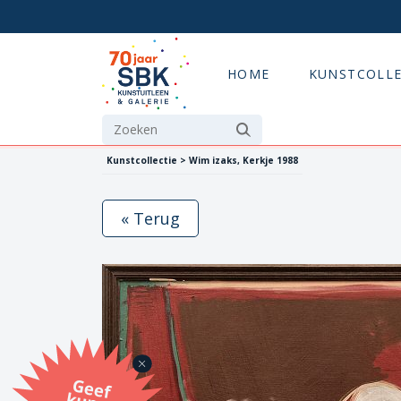
HOME
KUNSTCOLLE
Kunstcollectie > Wim izaks, Kerkje 1988
« Terug
G
eef
u
n
st
a
d
o
m
et
e SB
K
u
n
stb
o
n