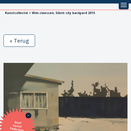
Kunstcollectie > Wim claessen, Silent city backyard 2015
« Terug
Geef
kunst
kado met
de SBK