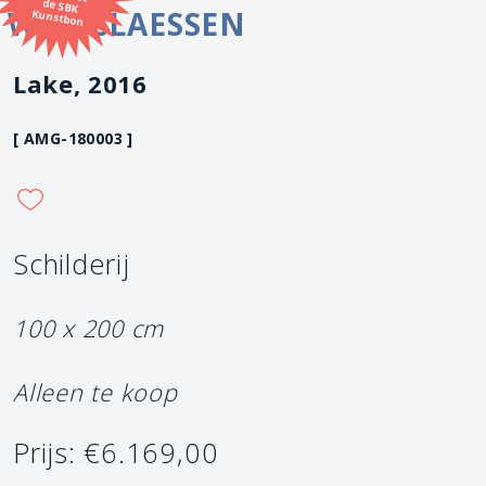
WIM CLAESSEN
Kunstbon
Lake, 2016
[ AMG-180003 ]
Schilderij
100 x 200 cm
Alleen te koop
Prijs: €6.169,00