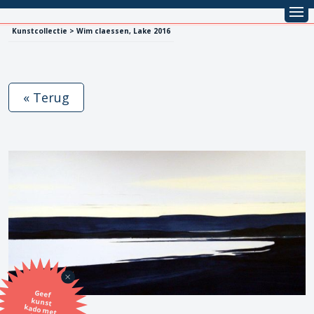
Kunstcollectie > Wim claessen, Lake 2016
« Terug
Geef
kunst
kado met
de SBK