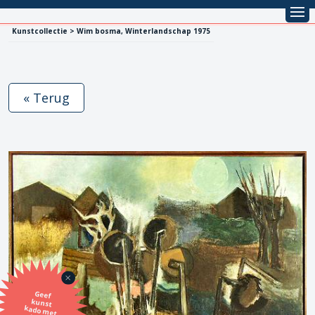
Kunstcollectie > Wim bosma, Winterlandschap 1975
« Terug
Geef
kunst
kado met
de SBK