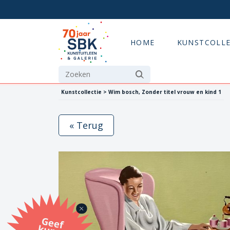
HOME
KUNSTCOLLE
Kunstcollectie > Wim bosch, Zonder titel vrouw en kind 1
« Terug
G
eef
u
n
st
a
d
o
m
et
e SB
K
u
n
stb
o
n