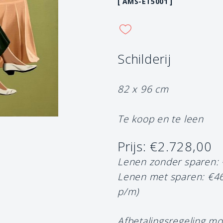
[ AMS-ET5001 ]
Schilderij
82 x 96 cm
Te koop en te leen
Prijs: €2.728,00
Lenen zonder sparen:
Lenen met sparen: €4
p/m)
Afbetalingsregeling mo