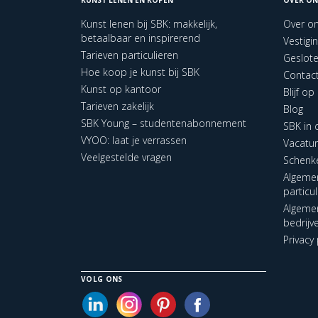
Kunst lenen bij SBK: makkelijk,
Over o
betaalbaar en inspirerend
Vestigi
Tarieven particulieren
Geslot
Hoe koop je kunst bij SBK
Contac
Kunst op kantoor
Blijf o
Tarieven zakelijk
Blog
SBK Young – studentenabonnement
SBK in
VYOO: laat je verrassen
Vacatu
Veelgestelde vragen
Schenk
Algeme
particu
Algeme
bedrijv
Privacy 
VOLG ONS