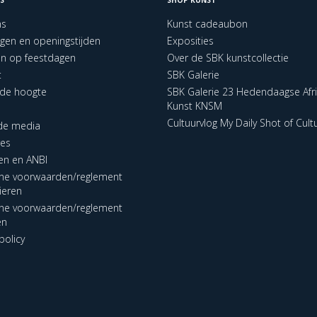
ns
Kunst cadeaubon
ngen en openingstijden
Exposities
en op feestdagen
Over de SBK kunstcollectie
t
SBK Galerie
p de hoogte
SBK Galerie 23 Hedendaagse Afr
Kunst KNSM
Cultuurvlog My Daily Shot of Cult
 de media
res
en en ANBI
ne voorwaarden/reglement
lieren
ne voorwaarden/reglement
en
policy