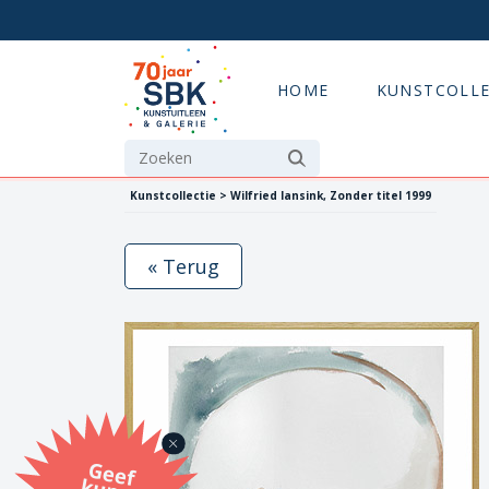
HOME
KUNSTCOLLE
Kunstcollectie > Wilfried lansink, Zonder titel 1999
« Terug
G
eef
u
n
st
a
d
o
m
et
e SB
K
u
n
stb
o
n