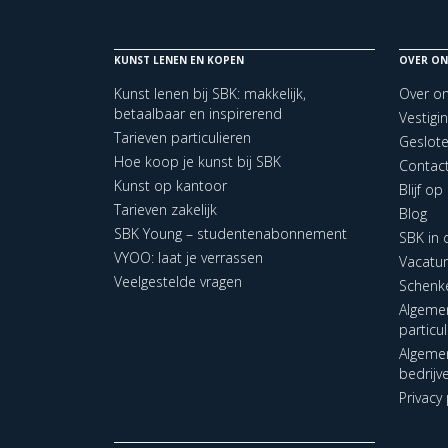
KUNST LENEN EN KOPEN
OVER ON
Kunst lenen bij SBK: makkelijk,
Over o
betaalbaar en inspirerend
Vestigi
Tarieven particulieren
Geslot
Hoe koop je kunst bij SBK
Contac
Kunst op kantoor
Blijf o
Tarieven zakelijk
Blog
SBK Young – studentenabonnement
SBK in
VYOO: laat je verrassen
Vacatu
Veelgestelde vragen
Schenk
Algeme
particu
Algeme
bedrijv
Privacy 