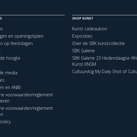
S
SHOP KUNST
ns
Kunst cadeaubon
ngen en openingstijden
Exposities
en op feestdagen
Over de SBK kunstcollectie
t
SBK Galerie
p de hoogte
SBK Galerie 23 Hedendaagse Afr
Kunst KNSM
Cultuurvlog My Daily Shot of Cult
 de media
res
en en ANBI
ne voorwaarden/reglement
lieren
ne voorwaarden/reglement
en
policy