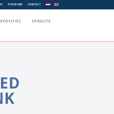
S!
STEUN SBK
CONTACT
EXPOSITIES
SPROUTS
IED
NK