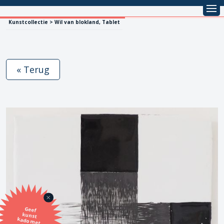
Kunstcollectie > Wil van blokland, Tablet
« Terug
Geef
kunst
kado met
de SBK