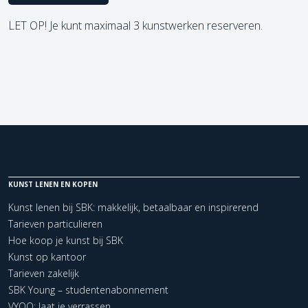
LET OP! Je kunt maximaal 3 kunstwerken reserveren.
KUNST LENEN EN KOPEN
Kunst lenen bij SBK: makkelijk, betaalbaar en inspirerend
Tarieven particulieren
Hoe koop je kunst bij SBK
Kunst op kantoor
Tarieven zakelijk
SBK Young – studentenabonnement
VYOO: laat je verrassen