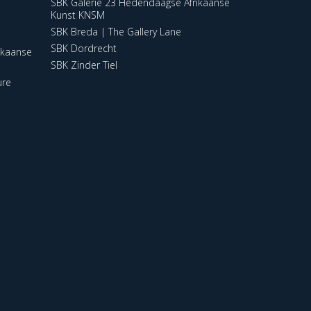
SBK Galerie 23 Hedendaagse Afrikaanse
Kunst KNSM
SBK Breda | The Gallery Lane
SBK Dordrecht
ikaanse
SBK Zinder Tiel
ure