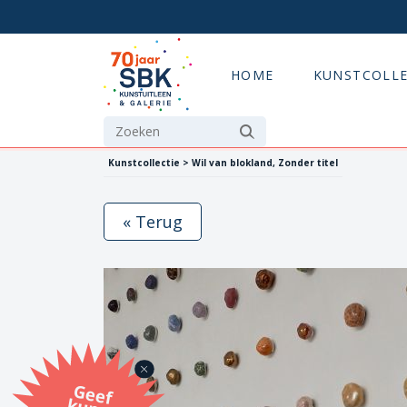
HOME
KUNSTCOLLE
Kunstcollectie > Wil van blokland, Zonder titel
« Terug
G
eef
u
n
st
a
d
o
m
et
e SB
K
u
n
stb
o
n