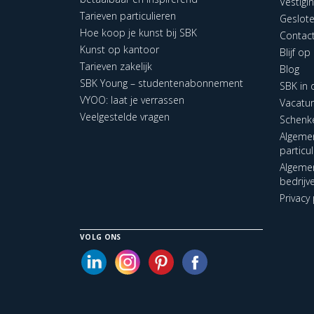
Vestigi
Tarieven particulieren
Geslot
Hoe koop je kunst bij SBK
Contac
Kunst op kantoor
Blijf o
Tarieven zakelijk
Blog
SBK Young – studentenabonnement
SBK in
VYOO: laat je verrassen
Vacatu
Veelgestelde vragen
Schenk
Algeme
particu
Algeme
bedrijv
Privacy 
VOLG ONS