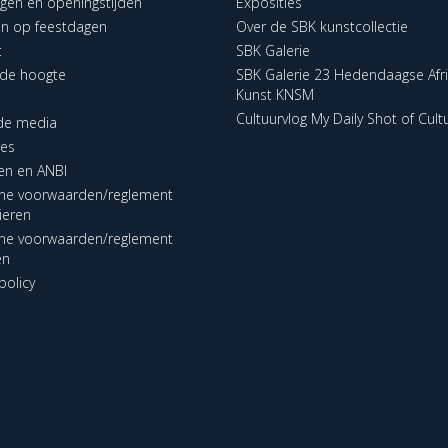
ngen en openingstijden
Exposities
en op feestdagen
Over de SBK kunstcollectie
t
SBK Galerie
p de hoogte
SBK Galerie 23 Hedendaagse Afr
Kunst KNSM
Cultuurvlog My Daily Shot of Cult
 de media
res
en en ANBI
ne voorwaarden/reglement
lieren
ne voorwaarden/reglement
en
policy