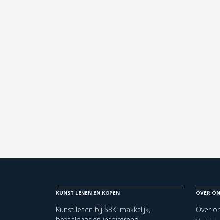
KUNST LENEN EN KOPEN
OVER ON
Kunst lenen bij SBK: makkelijk,
Over o
betaalbaar en inspirerend