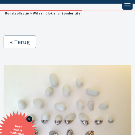
Kunstcollectie > Wil van blokland, Zonder titel
« Terug
Geef
kunst
kado met
de SBK